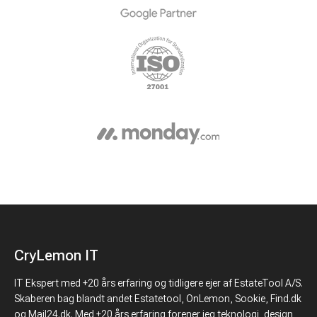
CryLemon IT
IT Ekspert med +20 års erfaring og tidligere ejer af EstateTool A/S.
Skaberen bag blandt andet Estatetool, OnLemon, Sookie, Find.dk
og Mail24.dk. Med +20 års erfaring forener jeg teknologi, design