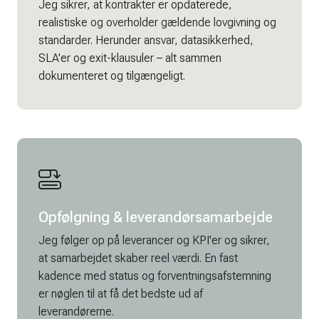
Jeg sikrer, at kontrakter er opdaterede,
realistiske og overholder gældende lovgivning og
standarder. Herunder ansvar, datasikkerhed,
SLA'er og exit-klausuler – alt sammen
dokumenteret og tilgængeligt.
Opfølgning & leverandørsamarbejde
Jeg følger op på leverancer og KPI'er og sikrer,
at samarbejdet skaber reel værdi. En fast
kadence med status og forventningsafstemning
er nøglen til at få det bedste ud af
leverandørerne.