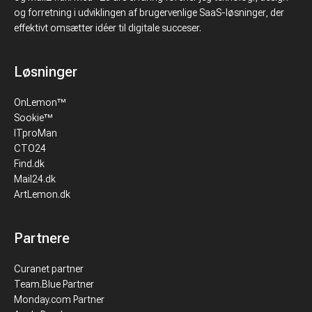
og forretning i udviklingen af brugervenlige SaaS-løsninger, der
effektivt omsætter idéer til digitale succeser.
Løsninger
OnLemon™
Sookie™
ITproMan
CTO24
Find.dk
Mail24.dk
ArtLemon.dk
Partnere
Curanet partner
Team.Blue Partner
Monday.com Partner