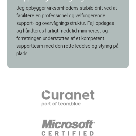
Jeg opbygger virksomhedens stabile drift ved at
facilitere en professionel og velfungerende
support- og overvågningsstruktur. Fejl opdages
og håndteres hurtigt, nedetid minimeres, og
forretningen understøttes af et kompetent
supportteam med den rette ledelse og styring på
plads.