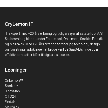
CryLemon IT
IT Ekspert med +20 års erfaring og tidligere ejer af EstateTool A/S.
Skaberen bag blandt andet Estatetool, OnLemon, Sookie, Find.dk
og Mail24.dk. Med +20 års erfaring forener jeg teknologi, design
og forretning i udviklingen af brugervenlige SaaS-løsninger, der
effektivt omsætter idéer til digitale succeser.
Løsninger
OnLemon™
Sookie™
ITproMan
CTO24
Find.dk
Mail24.dk